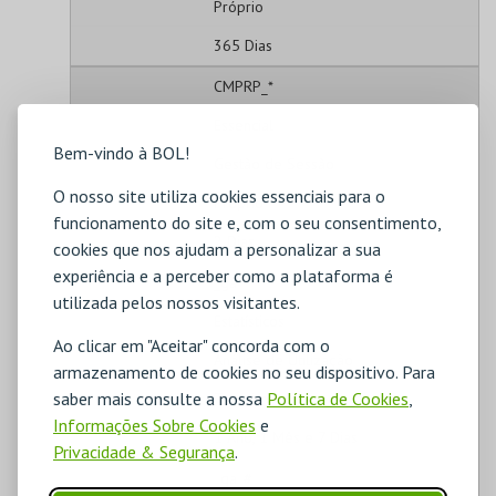
Próprio
365 Dias
CMPRP_*
Essencial
Bem-vindo à BOL!
Gestão de Sessão
O nosso site utiliza cookies essenciais para o
Próprio
funcionamento do site e, com o seu consentimento,
2 Dias
cookies que nos ajudam a personalizar a sua
experiência e a perceber como a plataforma é
_ga
utilizada pelos nossos visitantes.
Estatísticos
Ao clicar em "Aceitar" concorda com o
Análise de Utilização
armazenamento de cookies no seu dispositivo. Para
saber mais consulte a nossa
Política de Cookies
,
Terceiros
Informações Sobre Cookies
e
1 Ano, 1 Mês e 7 Dias
Privacidade & Segurança
.
_ga_#