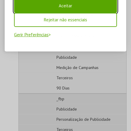
Aceitar
Estatísticos
Análise de Utilização
Rejeitar não essenciais
Terceiros
Gerir Preferências
1 Ano, 1 Mês e 7 Dias
_fbc
Publicidade
Medição de Campanhas
Terceiros
90 Dias
_fbp
Publicidade
Personalização de Publicidade
Terceiros