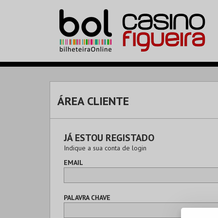
ÁREA CLIENTE
JÁ ESTOU REGISTADO
Indique a sua conta de login
EMAIL
PALAVRA CHAVE