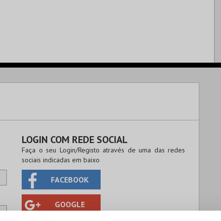
LOGIN COM REDE SOCIAL
Faça o seu Login/Registo através de uma das redes
sociais indicadas em baixo
FACEBOOK
GOOGLE