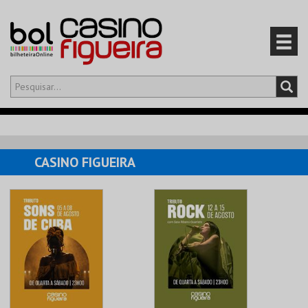
Olá,
iniciar sessão
PT
0
CARRINHO
CASINO FIGUEIRA
EVENTOS
CARTÕES
PRODUTOS