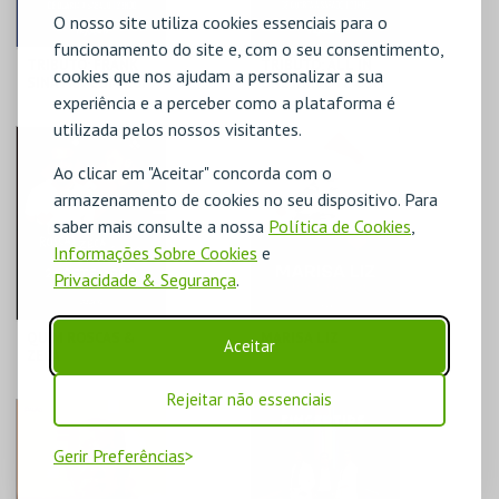
O nosso site utiliza cookies essenciais para o
funcionamento do site e, com o seu consentimento,
TRIBUTO: FRANK
TRIBUTO: ALL IN
cookies que nos ajudam a personalizar a sua
SINATRA COM RUI
ONE TRIBUTE COM
experiência e a perceber como a plataforma é
DRUMOND
FERNANDO
PEREIRA
utilizada pelos nossos visitantes.
CASINO FIGUEIRA
CASINO FIGUEIRA
Ao clicar em "Aceitar" concorda com o
armazenamento de cookies no seu dispositivo. Para
MAIS INFO
MAIS INFO
saber mais consulte a nossa
Política de Cookies
,
Informações Sobre Cookies
e
COMPRAR
COMPRAR
Privacidade & Segurança
.
QUIM ROSCAS &
MARISA LIZ
Aceitar
ZECA
ESTACIONÂNCIO
Rejeitar não essenciais
CASINO FIGUEIRA
CASINO FIGUEIRA
Gerir Preferências
MAIS INFO
MAIS INFO