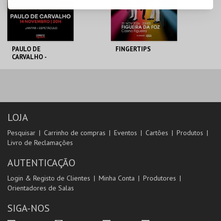
COMPRAR
COMPRAR
PAULO DE
FINGERTIPS
CARVALHO -
JANTAR +
ESPETÁCULO
CASINO FIGUEIRA
CASINO FIGUEIRA
MAIS INFO
MAIS INFO
LOJA
Pesquisar
Carrinho de compras
Eventos
Cartões
Produtos
COMPRAR
COMPRAR
Livro de Reclamações
AUTENTICAÇÃO
Login & Registo de Clientes
Minha Conta
Produtores
Orientadores de Salas
SIGA-NOS