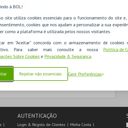
MICROSOFT
indo à BOL!
o site utiliza cookies essenciais para o funcionamento do site e
Iniciar sessão com a Apple
nsentimento, cookies que nos ajudam a personalizar a sua experiên
er como a plataforma é utilizada pelos nossos visitantes.
icar em "Aceitar" concorda com o armazenamento de cookies 
ositivo. Para saber mais consulte a nossa
Política de 
ações Sobre Cookies
e
Privacidade & Segurança
.
 as suas compras na área de cliente.
itar
Rejeitar não essenciais
Gerir Preferências
AUTENTICAÇÃO
s
Login & Registo de Clientes
Minha Conta