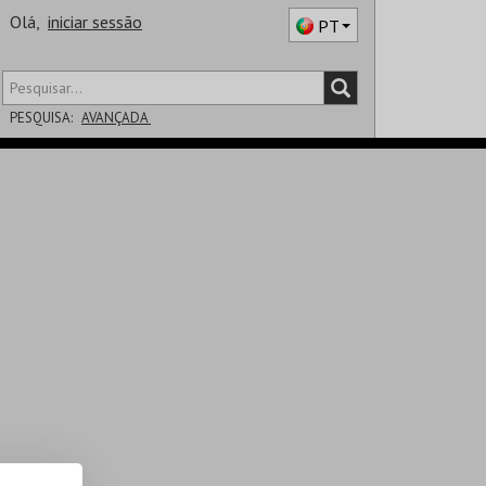
Olá,
iniciar sessão
PT
PESQUISA:
AVANÇADA
DISTRITO
SALA