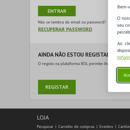
Bem-v
O noss
Não se lembra do email ou password?
seu co
RECUPERAR PASSWORD
perceb
Ao cl
disp
AINDA NÃO ESTOU REGISTADO
Inform
O registo na plataforma BOL permite-lhe acompanhar
Ace
REGISTAR
LOJA
Pesquisar
Carrinho de compras
Eventos
Cartõe